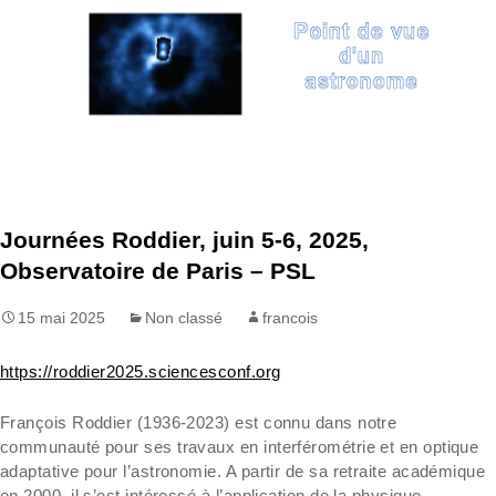
Aller
Recherc
au
contenu
Journées Roddier, juin 5-6, 2025,
Observatoire de Paris – PSL
15 mai 2025
Non classé
francois
https://roddier2025.sciencesconf.org
François Roddier (1936-2023) est connu dans notre
communauté pour ses travaux en interférométrie et en optique
adaptative pour l’astronomie. A partir de sa retraite académique
en 2000, il s’est intéressé à l’application de la physique