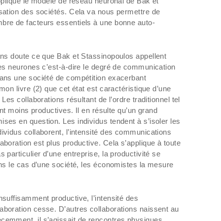
appliqué le modèle de réseau neuronal de Bak et
isation des sociétés. Cela va nous permettre de
bre de facteurs essentiels à une bonne auto-
sans doute ce que Bak et Stassinopoulos appellent
 les neurones c’est-à-dire le degré de communication
dans une société de compétition exacerbant
mon livre (2) que cet état est caractéristique d’une
Les collaborations résultant de l’ordre traditionnel tel
nent moins productives. Il en résulte qu’un grand
ses en question. Les individus tendent à s’isoler les
dividus collaborent, l’intensité des communications
aboration est plus productive. Cela s’applique à toute
 particulier d’une entreprise, la productivité se
ans le cas d’une société, les économistes la mesure
nsuffisamment productive, l’intensité des
aboration cesse. D’autres collaborations naissent au
écemment, il s’agissait de rencontres physiques