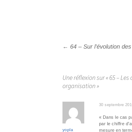
←
64 – Sur l’évolution des
Navigation
des
articles
Une réflexion sur «
65 – Les
organisation
»
30 septembre 201
« Dans le cas pa
par le chiffre d
yopla
mesure en term