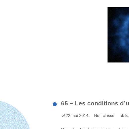
Aller
au
contenu
65 – Les conditions d’
22 mai 2014
Non classé
fr