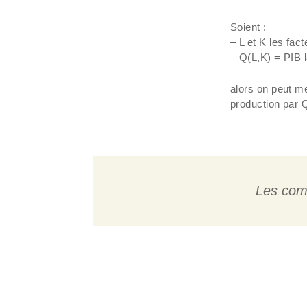
Soient :
– L et K les fact
– Q(L,K) = PIB l
alors on peut m
production par Q
Les com