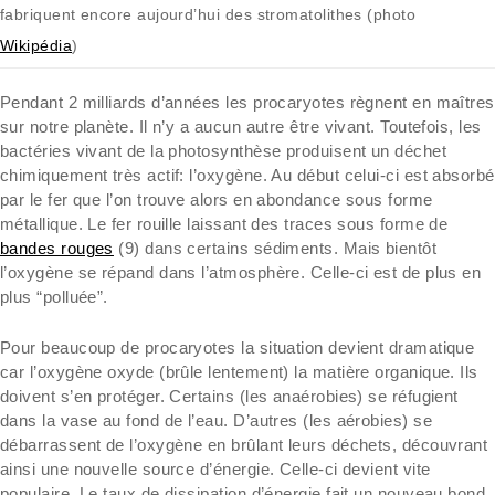
fabriquent encore aujourd’hui des stromatolithes (photo
Wikipédia
)
Pendant 2 milliards d’années les procaryotes règnent en maîtres
sur notre planète. Il n’y a aucun autre être vivant. Toutefois, les
bactéries vivant de la photosynthèse produisent un déchet
chimiquement très actif: l’oxygène. Au début celui-ci est absorbé
par le fer que l’on trouve alors en abondance sous forme
métallique. Le fer rouille laissant des traces sous forme de
bandes rouges
(9) dans certains sédiments. Mais bientôt
l’oxygène se répand dans l’atmosphère. Celle-ci est de plus en
plus “polluée”.
Pour beaucoup de procaryotes la situation devient dramatique
car l’oxygène oxyde (brûle lentement) la matière organique. Ils
doivent s’en protéger. Certains (les anaérobies) se réfugient
dans la vase au fond de l’eau. D’autres (les aérobies) se
débarrassent de l’oxygène en brûlant leurs déchets, découvrant
ainsi une nouvelle source d’énergie. Celle-ci devient vite
populaire. Le taux de dissipation d’énergie fait un nouveau bond