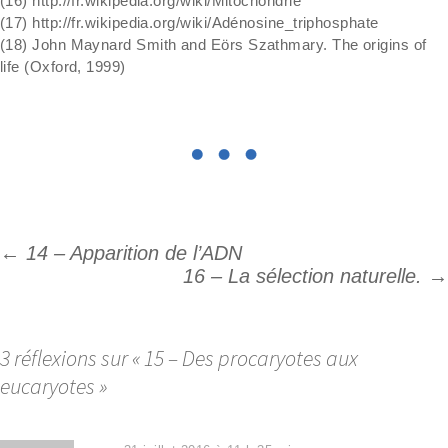
(16) http://fr.wikipedia.org/wiki/Mitochondrie
(17) http://fr.wikipedia.org/wiki/Adénosine_triphosphate
(18) John Maynard Smith and Eörs Szathmary. The origins of
life (Oxford, 1999)
←
14 – Apparition de l’ADN
Navigation
16 – La sélection naturelle.
→
des
articles
3 réflexions sur «
15 – Des procaryotes aux
eucaryotes
»