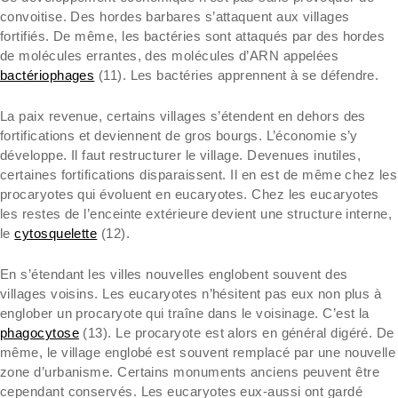
convoitise. Des hordes barbares s’attaquent aux villages
fortifiés. De même, les bactéries sont attaqués par des hordes
de molécules errantes, des molécules d’ARN appelées
bactériophages
(11). Les bactéries apprennent à se défendre.
La paix revenue, certains villages s’étendent en dehors des
fortifications et deviennent de gros bourgs. L’économie s’y
développe. Il faut restructurer le village. Devenues inutiles,
certaines fortifications disparaissent. Il en est de même chez les
procaryotes qui évoluent en eucaryotes. Chez les eucaryotes
les restes de l’enceinte extérieure devient une structure interne,
le
cytosquelette
(12).
En s’étendant les villes nouvelles englobent souvent des
villages voisins. Les eucaryotes n’hésitent pas eux non plus à
englober un procaryote qui traîne dans le voisinage. C’est la
phagocytose
(13). Le procaryote est alors en général digéré. De
même, le village englobé est souvent remplacé par une nouvelle
zone d’urbanisme. Certains monuments anciens peuvent être
cependant conservés. Les eucaryotes eux-aussi ont gardé