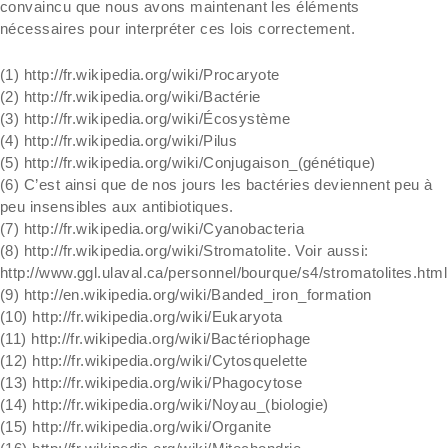
convaincu que nous avons maintenant les éléments
nécessaires pour interpréter ces lois correctement.
(1) http://fr.wikipedia.org/wiki/Procaryote
(2) http://fr.wikipedia.org/wiki/Bactérie
(3) http://fr.wikipedia.org/wiki/Écosystème
(4) http://fr.wikipedia.org/wiki/Pilus
(5) http://fr.wikipedia.org/wiki/Conjugaison_(génétique)
(6) C’est ainsi que de nos jours les bactéries deviennent peu à
peu insensibles aux antibiotiques.
(7) http://fr.wikipedia.org/wiki/Cyanobacteria
(8) http://fr.wikipedia.org/wiki/Stromatolite. Voir aussi:
http://www.ggl.ulaval.ca/personnel/bourque/s4/stromatolites.html
(9) http://en.wikipedia.org/wiki/Banded_iron_formation
(10) http://fr.wikipedia.org/wiki/Eukaryota
(11) http://fr.wikipedia.org/wiki/Bactériophage
(12) http://fr.wikipedia.org/wiki/Cytosquelette
(13) http://fr.wikipedia.org/wiki/Phagocytose
(14) http://fr.wikipedia.org/wiki/Noyau_(biologie)
(15) http://fr.wikipedia.org/wiki/Organite