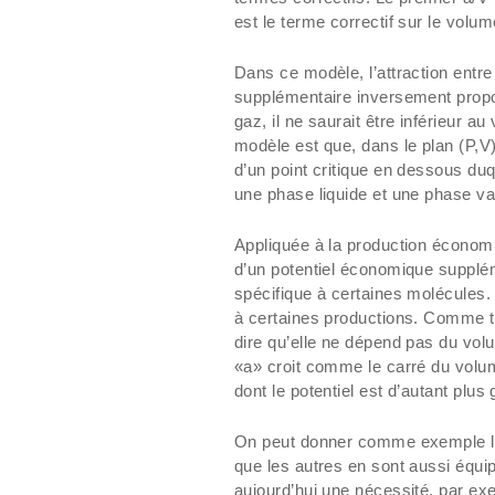
est le terme correctif sur le volum
Dans ce modèle, l’attraction entr
supplémentaire inversement propo
gaz, il ne saurait être inférieur 
modèle est que, dans le plan (P,V
d’un point critique en dessous duq
une phase liquide et une phase va
Appliquée à la production économi
d’un potentiel économique supplé
spécifique à certaines molécules.
à certaines productions. Comme to
dire qu’elle ne dépend pas du volu
«a» croit comme le carré du volum
dont le potentiel est d’autant plus
On peut donner comme exemple le t
que les autres en sont aussi équip
aujourd’hui une nécessité, par ex