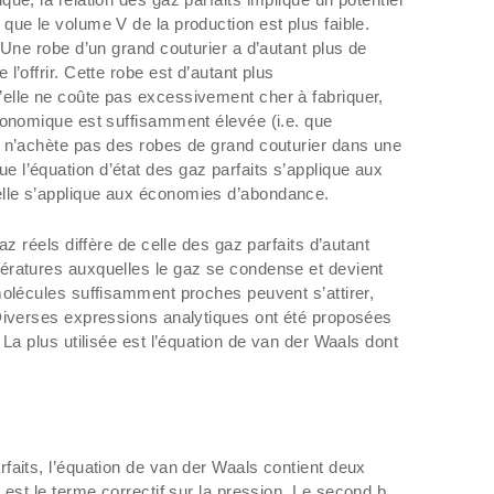
que le volume V de la production est plus faible.
 Une robe d’un grand couturier a d’autant plus de
’offrir. Cette robe est d’autant plus
elle ne coûte pas excessivement cher à fabriquer,
conomique est suffisamment élevée (i.e. que
 n’achète pas des robes de grand couturier dans une
l’équation d’état des gaz parfaits s’applique aux
lle s’applique aux économies d’abondance.
az réels diffère de celle des gaz parfaits d’autant
ératures auxquelles le gaz se condense et devient
molécules suffisamment proches peuvent s’attirer,
Diverses expressions analytiques ont été proposées
 La plus utilisée est l’équation de van der Waals dont
faits, l’équation de van der Waals contient deux
2
est le terme correctif sur la pression. Le second b