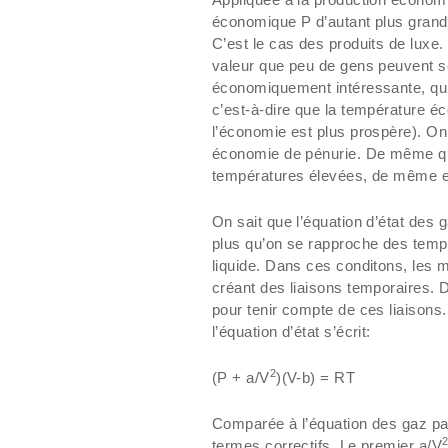
économique P d’autant plus grand 
C’est le cas des produits de luxe.
valeur que peu de gens peuvent se l
économiquement intéressante, qu’
c’est-à-dire que la température é
l’économie est plus prospère). On
économie de pénurie. De même que 
températures élevées, de même e
On sait que l’équation d’état des g
plus qu’on se rapproche des temp
liquide. Dans ces conditons, les 
créant des liaisons temporaires. 
pour tenir compte de ces liaisons.
l’équation d’état s’écrit:
2
(P + a/V
)(V-b) = RT
Comparée à l’équation des gaz par
termes correctifs. Le premier a/V