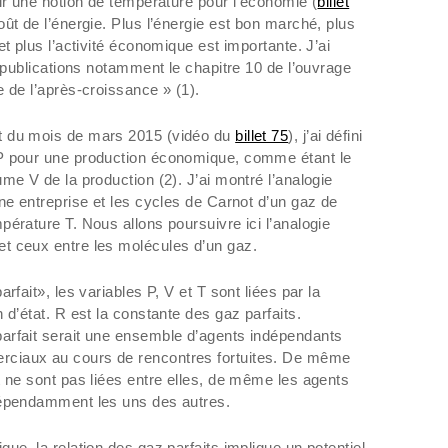
ir une notion de température pour l’économie (
billet
ût de l’énergie. Plus l’énergie est bon marché, plus
t plus l’activité économique est importante. J’ai
s publications notamment le chapitre 10 de l’ouvrage
 de l’après-croissance » (1).
t du mois de mars 2015 (vidéo du
billet 75
), j’ai défini
P pour une production économique, comme étant le
me V de la production (2). J’ai montré l’analogie
ne entreprise et les cycles de Carnot d’un gaz de
érature T. Nous allons poursuivre ici l’analogie
t ceux entre les molécules d’un gaz.
rfait», les variables P, V et T sont liées par la
 d’état. R est la constante des gaz parfaits.
arfait serait une ensemble d’agents indépendants
ciaux au cours de rencontres fortuites. De même
t ne sont pas liées entre elles, de même les agents
dépendamment les uns des autres.
ue, la relation des gaz parfaits implique un potentiel