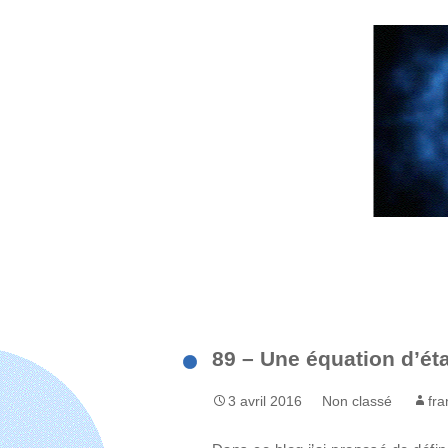
Aller
au
contenu
89 – Une équation d’ét
3 avril 2016
Non classé
fra