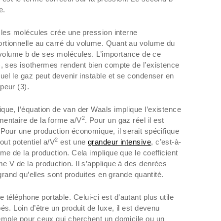
e.
e les molécules crée une pression interne
rtionnelle au carré du volume. Quant au volume du
au volume b de ses molécules. L’importance de ce
), ses isothermes rendent bien compte de l’existence
uel le gaz peut devenir instable et se condenser en
peur (3).
que, l’équation de van der Waals implique l’existence
2
mentaire de la forme a/V
. Pour un gaz réel il est
 Pour une production économique, il serait spécifique
2
ut potentiel a/V
est une
grandeur intensive
, c’est-à-
me de la production. Cela implique que le coefficient
e V de la production. Il s’applique à des denrées
 grand qu’elles sont produites en grande quantité.
éléphone portable. Celui-ci est d’autant plus utile
és. Loin d’être un produit de luxe, il est devenu
emple pour ceux qui cherchent un domicile ou un