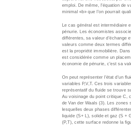
emploi. De même, l’équation de v
minimal «b» que l’on pourrait qual
Le cas général est intermédiaire 
pénurie. Les économistes associe
différentes, sa valeur d’échange 
valeurs comme deux termes différ
est la propriété immobilière. Dan
est considérée comme un placeme
économie de pénurie, c’est sa val
On peut représenter l’état d’un fl
variables P,V,T. Ces trois variables
représentatif du fluide se trouve 
Au voisinage du point critique C, c
de Van der Waals (3). Les zones s
lesquelles deux phases différentes
liquide (S+ L), solide et gaz (S + 
(P,T), cette surface redonne la fig