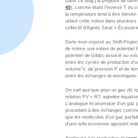
Dans ce blog j’ai proposé de défin
49
), comme étant l’inverse T du co
la température tend à être élevée e
utilisé cette notion dans plusieur
collectif d’Agnès Sinaï « Économie
Dans mon exposé au Shift-Projec
de même une notion de potentiel 
potentiel de Gibbs associé au volu
entre les cycles de production d’u
volume V, de pression P et de temp
entre les échanges économiques e
On sait que que pour un gaz dit «pa
relation PV = RT, appelée équation
L’analogue économique d’un gaz p
procédant à des échanges commer
que les molécules d’un gaz parfai
d’une telle économie agissent in
Appliquée à la production économiq