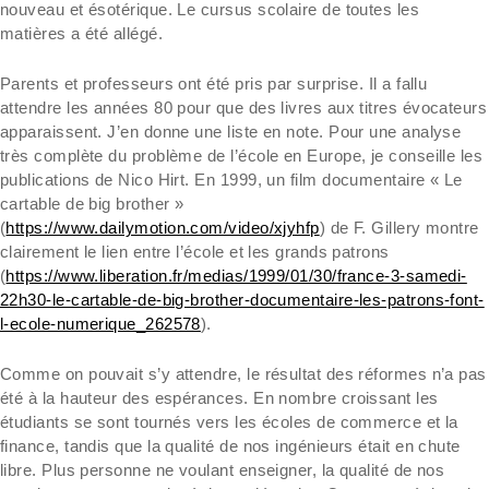
nouveau et ésotérique. Le cursus scolaire de toutes les
matières a été allégé.
Parents et professeurs ont été pris par surprise. Il a fallu
attendre les années 80 pour que des livres aux titres évocateurs
apparaissent. J’en donne une liste en note. Pour une analyse
très complète du problème de l’école en Europe, je conseille les
publications de Nico Hirt. En 1999, un film documentaire « Le
cartable de big brother »
(
https://www.dailymotion.com/video/xjyhfp
) de F. Gillery montre
clairement le lien entre l’école et les grands patrons
(
https://www.liberation.fr/medias/1999/01/30/france-3-samedi-
22h30-le-cartable-de-big-brother-documentaire-les-patrons-font-
l-ecole-numerique_262578
).
Comme on pouvait s’y attendre, le résultat des réformes n’a pas
été à la hauteur des espérances. En nombre croissant les
étudiants se sont tournés vers les écoles de commerce et la
finance, tandis que la qualité de nos ingénieurs était en chute
libre. Plus personne ne voulant enseigner, la qualité de nos