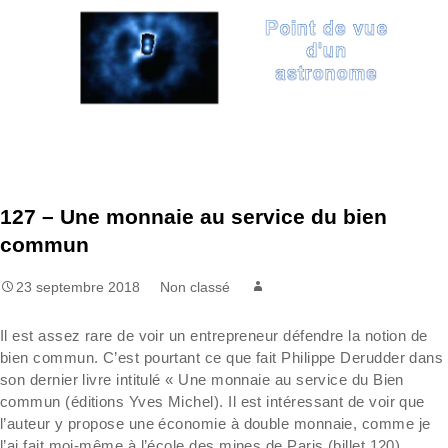
Aller
Recherc
au
contenu
127 – Une monnaie au service du bien
commun
23 septembre 2018
Non classé
Il est assez rare de voir un entrepreneur défendre la notion de
bien commun. C’est pourtant ce que fait Philippe Derudder dans
son dernier livre intitulé « Une monnaie au service du Bien
commun (éditions Yves Michel). Il est intéressant de voir que
l’auteur y propose une économie à double monnaie, comme je
l’ai fait moi-même à l’école des mines de Paris (billet 120).